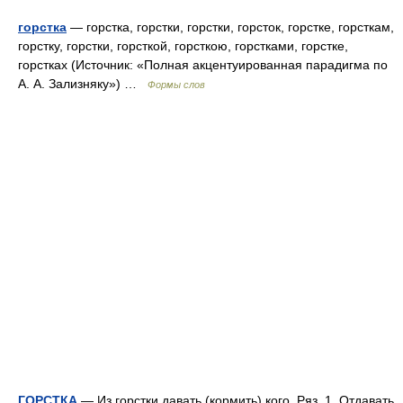
горстка
— горстка, горстки, горстки, горсток, горстке, горсткам,
горстку, горстки, горсткой, горсткою, горстками, горстке,
горстках (Источник: «Полная акцентуированная парадигма по
А. А. Зализняку») …
Формы слов
ГОРСТКА
— Из горстки давать (кормить) кого. Ряз. 1. Отдавать