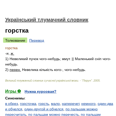
Український тлумачний словник
горстка
Толкование
Перевод
горстка
-и,
ж.
1)
Невеликий пучок чого-небудь; жмут. || Маленький сніп чого-
небудь.
2)
перен.
Невелика кількість кого-, чого-небудь.
Великий тлумачний словник сучасної української мови. - "Перун"
.
2005
.
Игры ⚽
Нужна курсовая?
Синонимы
:
в обрез
,
горсточка
,
горсть
,
мало
,
наперечет
,
немного
,
один-два
и обчелся
,
один-другой и обчелся
,
по пальцам можно
пересчитать
,
по пальцам можно перечесть
,
по пальцам