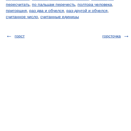
пересчитать
,
по пальцам перечесть
,
полтора человека
,
пригоршня
,
раз два и обчелся
,
раз-другой и обчелся
,
считанное число
,
считанные единицы
горст
горсточка