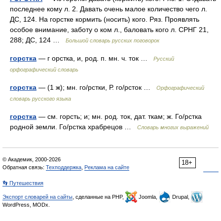
последнее кому л. 2. Давать очень малое количество чего л.
ДС, 124. На горстке кормить (носить) кого. Ряз. Проявлять
особое внимание, заботу о ком л., баловать кого л. СРНГ 21,
288; ДС, 124 …
Большой словарь русских поговорок
горстка
— г орстка, и, род. п. мн. ч. ток …
Русский
орфографический словарь
горстка
— (1 ж); мн. го/рстки, Р. го/рсток …
Орфографический
словарь русского языка
горстка
— см. горсть; и; мн. род. ток, дат. ткам; ж. Го/рстка
родной земли. Го/рстка храбрецов …
Словарь многих выражений
© Академик, 2000-2026
18+
Обратная связь:
Техподдержка
,
Реклама на сайте
👣 Путешествия
Экспорт словарей на сайты
, сделанные на PHP,
Joomla,
Drupal,
WordPress, MODx.