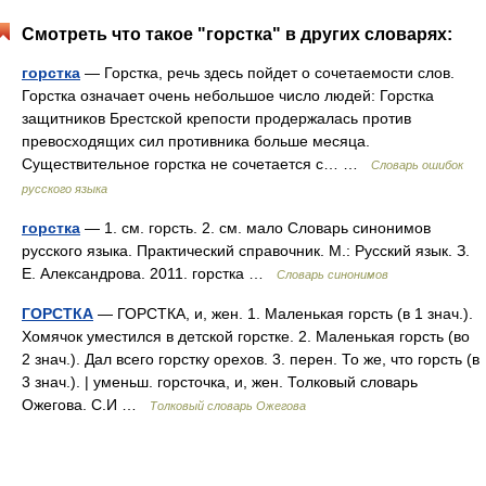
Смотреть что такое "горстка" в других словарях:
горстка
— Горстка, речь здесь пойдет о сочетаемости слов.
Горстка означает очень небольшое число людей: Горстка
защитников Брестской крепости продержалась против
превосходящих сил противника больше месяца.
Существительное горстка не сочетается с… …
Словарь ошибок
русского языка
горстка
— 1. см. горсть. 2. см. мало Словарь синонимов
русского языка. Практический справочник. М.: Русский язык. З.
Е. Александрова. 2011. горстка …
Словарь синонимов
ГОРСТКА
— ГОРСТКА, и, жен. 1. Маленькая горсть (в 1 знач.).
Хомячок уместился в детской горстке. 2. Маленькая горсть (во
2 знач.). Дал всего горстку орехов. 3. перен. То же, что горсть (в
3 знач.). | уменьш. горсточка, и, жен. Толковый словарь
Ожегова. С.И …
Толковый словарь Ожегова