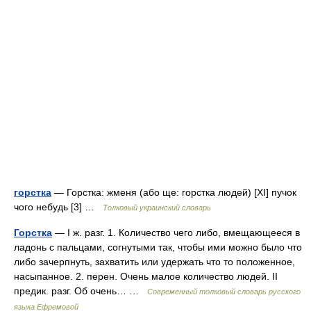
горстка
— Горстка: жменя (або ще: горстка людей) [XI] пучок
чого небудь [3] …
Толковый украинский словарь
Горстка
— I ж. разг. 1. Количество чего либо, вмещающееся в
ладонь с пальцами, согнутыми так, чтобы ими можно было что
либо зачерпнуть, захватить или удержать что то положенное,
насыпанное. 2. перен. Очень малое количество людей. II
предик. разг. Об очень… …
Современный толковый словарь русского
языка Ефремовой